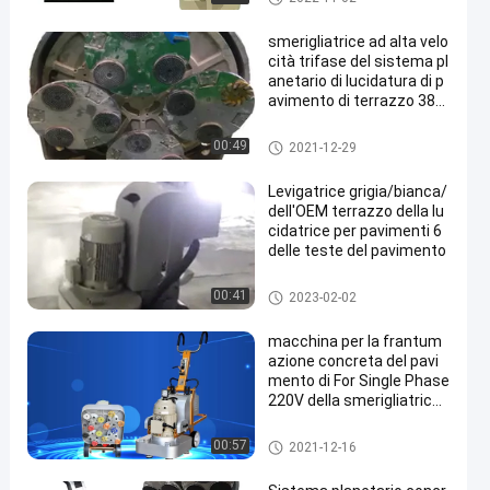
terrazzo
smerigliatrice ad alta velo
cità trifase del sistema pl
anetario di lucidatura di p
avimento di terrazzo 380
V
Smerigliatrice del pavimento di
00:49
2021-12-29
terrazzo
Levigatrice grigia/bianca/
dell'OEM terrazzo della lu
cidatrice per pavimenti 6
delle teste del pavimento
Smerigliatrice del pavimento di
00:41
2023-02-02
terrazzo
macchina per la frantum
azione concreta del pavi
mento di For Single Phase
220V della smerigliatrice
del pavimento di 600mm
Smerigliatrice del pavimento di
00:57
2021-12-16
terrazzo