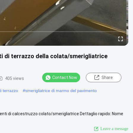
i di terrazzo della colata/smerigliatrice
Contact Now
Share
405 views
i terrazzo
#
smerigliatrice di marmo del pavimento
enti di calcestruzzo colato/smerigliatrice Dettaglio rapido: Nome
,...
View More
Leave a message