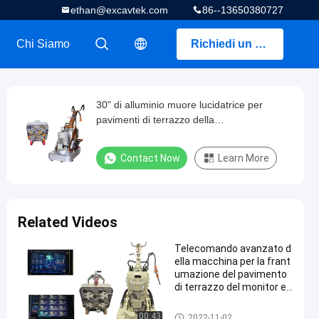
ethan@excavtek.com
86--13650380727
Chi Siamo
Richiedi un preventivo
描述
描述
30" di alluminio muore lucidatrice per
pavimenti di terrazzo della
colata/smerigliatrice concreta del
pavimento
Contact Now
Learn More
Related Videos
Telecomando avanzato d
ella macchina per la frant
umazione del pavimento
di terrazzo del monitor e
di camminata
Smerigliatrice del pavimento di
00:43
2022-11-02