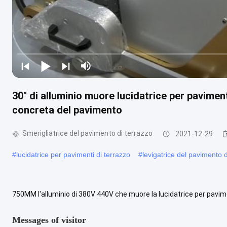
30" di alluminio muore lucidatrice per paviment
concreta del pavimento
Smerigliatrice del pavimento di terrazzo
2021-12-29
#
lucidatrice per pavimenti di terrazzo
#
levigatrice del pavimento d
750MM l'alluminio di 380V 440V che muore la lucidatrice per pavim
lucidatrice per pavimenti del granito di 12 teste Applicazione Marmo
Messages of visitor