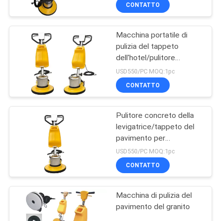
CONTROLLO
CONTATTO
DI
Macchina portatile di
QUALITÀ
88
pulizia del tappeto
dell'hotel/pulitore
Smerigliatrice del
CONTATTICI
domestico del
USD550/PC MOQ:1pc
pavimento di
pavimento
CONTATTO
terrazzo
NOTIZIE
Pulitore concreto della
levigatrice/tappeto del
MAPPA
pavimento per
84
DEL
l'aeroporto e l'hotel
USD550/PC MOQ:1pc
Lucidatrice per
SITO
CONTATTO
pavimenti di marmo
Macchina di pulizia del
PRIVACY
pavimento del granito
POLICY