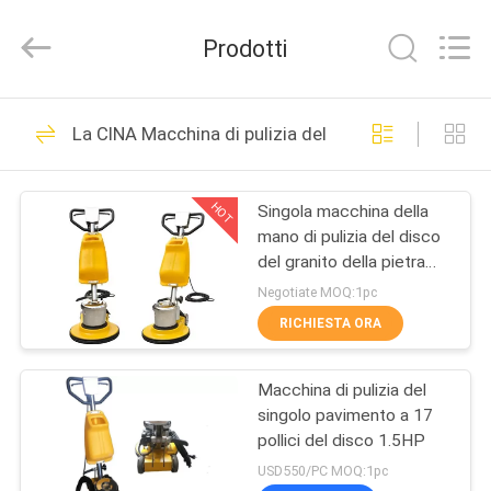
-
2025
Dongguan
Prodotti
Merrock
Industry
Co.,Ltd.
All
Rights
CASA
260
Reserved.
La CINA Macchina di pulizia del pavimento
Lucidatrice per
PRODOTTI
pavimenti di pietra
HOT
Singola macchina della
mano di pulizia del disco
CIRCA
del granito della pietra
NOI
del tappeto di marmo del
Negotiate MOQ:1pc
pavimento
RICHIESTA ORA
271
GIRO
Smerigliatrice
Macchina di pulizia del
DELLA
singolo pavimento a 17
FABBRICA
concreta del
pollici del disco 1.5HP
USD550/PC MOQ:1pc
pavimento