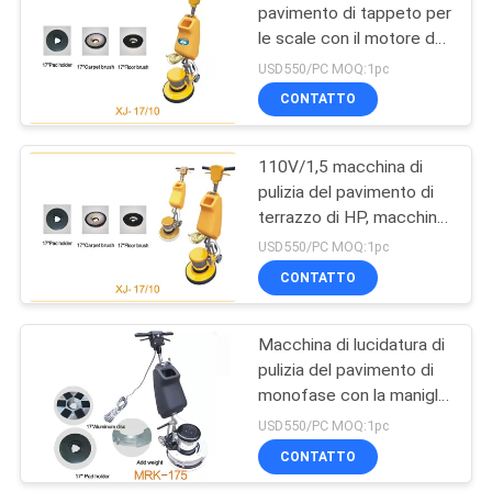
pavimento di tappeto per
le scale con il motore del
26
capitale
USD550/PC MOQ:1pc
sociale/commutatore
Lucidatrice per
CONTATTO
centrifugo
pavimenti manuale
110V/1,5 macchina di
pulizia del pavimento di
terrazzo di HP, macchine
di marmo
USD550/PC MOQ:1pc
dell'amplificatore del
CONTATTO
23
pavimento
Agente indurente
Macchina di lucidatura di
pulizia del pavimento di
concreto
monofase con la maniglia
di alluminio
USD550/PC MOQ:1pc
CONTATTO