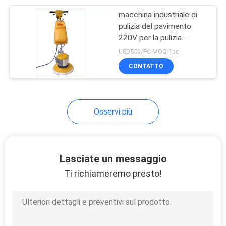
macchina industriale di
52
pulizia del pavimento
Disco di
220V per la pulizia
fabbrica/hotel
USD550/PC MOQ:1pc
macinazione del
CONTATTO
diamante
Osservi più
89
Tamponi a
Lasciate un messaggio
cuscinetti per
Ti richiameremo presto!
lucidare del
diamante