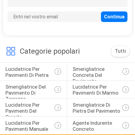
40
Cuscinetti della
resina del diamante
Categorie popolari
Tutti
Lucidatrice Per 
Smerigliatrice 
26
Pavimenti Di Pietra
Concreta Del 
Macchina di pulizia
Pavimento
Smerigliatrice Del 
Lucidatrice Per 
del pavimento
Pavimento Di 
Pavimenti Di Marmo
Terrazzo
Lucidatrice Per 
Smerigliatrice Di 
Pavimenti Del 
Pietra Del Pavimento
Granito
Lucidatrice Per 
Agente Indurente 
Pavimenti Manuale
Concreto
39