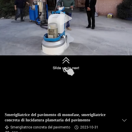
CONTROLLO
DI
QUALITÀ
CONTATTICI
NOTIZIE
MAPPA
DEL
SITO
Smerigliatrice del pavimento di monofase, smerigliatrice
PRIVACY
concreta di lucidatura planetaria del pavimento
POLICY
Smerigliatrice concreta del pavimento
2023-10-31