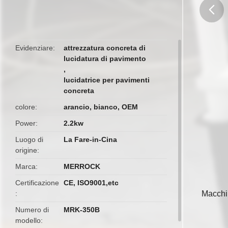
butto
Evidenziare
attrezzatura concreta di
lucidatura di pavimento
,
lucidatrice per pavimenti
concreta
colore
arancio, bianco, OEM
Power
2.2kw
Luogo di
La Fare-in-Cina
origine
Marca
MERROCK
Certificazione
CE, ISO9001,etc
Macchin
Numero di
MRK-350B
modello