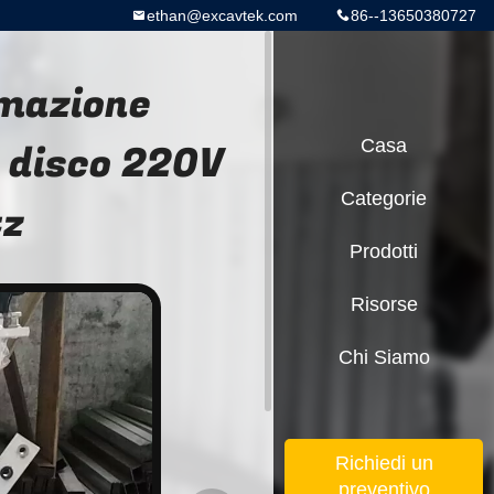
ethan@excavtek.com
86--13650380727
umazione
o disco 220V
Casa
Categorie
tz
Prodotti
Risorse
Chi Siamo
Richiedi un
preventivo