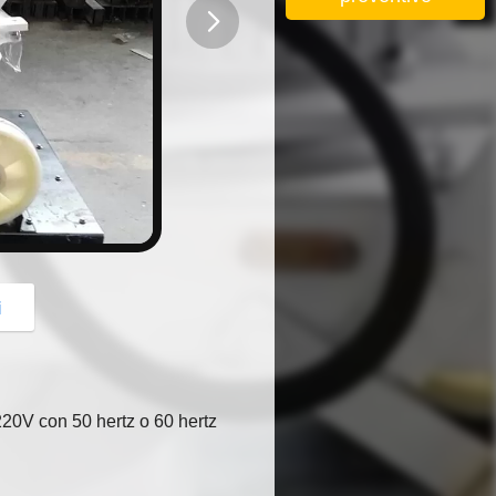
button
i
220V con 50 hertz o 60 hertz