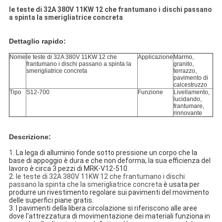
le teste di 32A 380V 11KW 12 che frantumano i dischi passano
a spinta la smerigliatrice concreta
Dettaglio rapido:
Nome
le teste di 32A 380V 11KW 12 che
Applicazione
Marmo,
frantumano i dischi passano a spinta la
granito,
smerigliatrice concreta
terrazzo,
pavimento di
calcestruzzo
Tipo
S12-700
Funzione
Livellamento,
lucidando,
frantumare,
rinnovante
Descrizione:
1.
La lega di alluminio fonde sotto pressione un corpo che la 
base di appoggio è dura e che non deforma, la sua efficienza del 
lavoro è circa 3 pezzi di MRK-V12-510.
2. 
le teste di 32A 380V 11KW 12 che frantumano i dischi
passano la spinta che la smerigliatrice concreta
è usata per 
produrre un rivestimento regolare sui pavimenti del movimento 
delle superfici piane gratis.
3. I pavimenti della libera circolazione si riferiscono alle aree 
dove l'attrezzatura di movimentazione dei materiali funziona in 