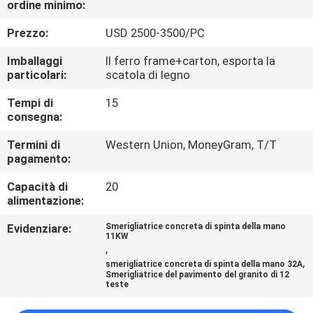
ordine minimo:
CONTROLLO
DI
Prezzo:
USD 2500-3500/PC
QUALITÀ
Imballaggi
Il ferro frame+carton, esporta la
particolari:
scatola di legno
CONTATTICI
Tempi di
15
consegna:
NOTIZIE
Termini di
Western Union, MoneyGram, T/T
pagamento:
Capacità di
20
MAPPA
alimentazione:
DEL
Evidenziare:
Smerigliatrice concreta di spinta della mano
SITO
11KW
,
,
smerigliatrice concreta di spinta della mano 32A
Smerigliatrice del pavimento del granito di 12
PRIVACY
teste
POLICY