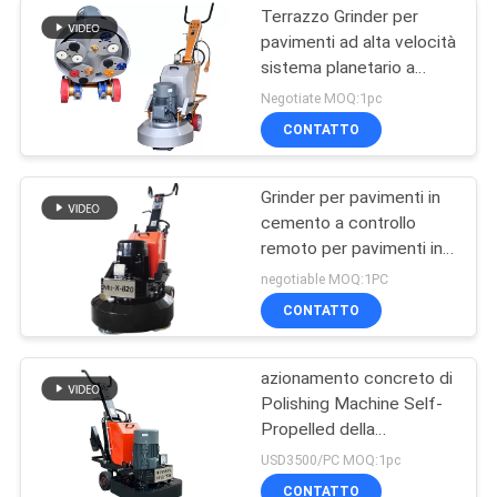
Terrazzo Grinder per
pavimenti ad alta velocità
sistema planetario a
camminata automatica
Negotiate MOQ:1pc
CONTATTO
Grinder per pavimenti in
cemento a controllo
remoto per pavimenti in
marmo di granito di
negotiable MOQ:1PC
Terrazzo
CONTATTO
azionamento concreto di
Polishing Machine Self-
Propelled della
smerigliatrice del
USD3500/PC MOQ:1pc
cemento di 700x700mm
CONTATTO