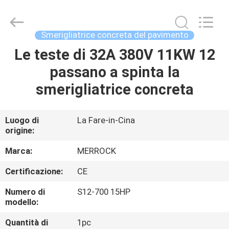
-
2026
Dongguan
Merrock
Industry
Smerigliatrice concreta del pavimento
Co.,Ltd.
All
Rights
Le teste di 32A 380V 11KW 12
CASA
Reserved.
passano a spinta la
PRODOTTI
smerigliatrice concreta
CIRCA
Luogo di
La Fare-in-Cina
origine:
NOI
Marca:
MERROCK
GIRO
Certificazione:
CE
DELLA
Numero di
S12-700 15HP
FABBRICA
modello:
Quantità di
1pc