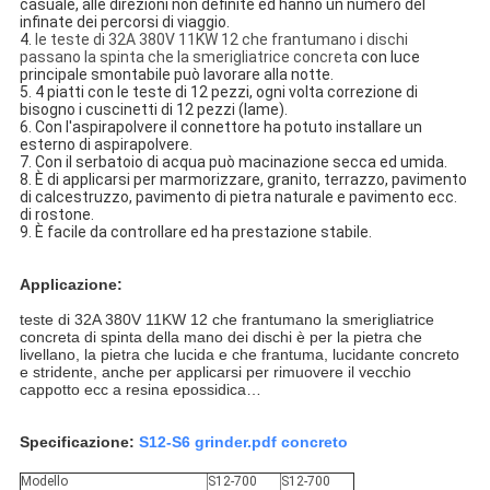
casuale, alle direzioni non definite ed hanno un numero del 
infinate dei percorsi di viaggio.
4. 
le teste di 32A 380V 11KW 12 che frantumano i dischi
passano la spinta che la smerigliatrice concreta
con luce 
principale smontabile può lavorare alla notte.
5. 4 piatti con le teste di 12 pezzi, ogni volta correzione di 
bisogno i cuscinetti di 12 pezzi (lame).
6. Con l'aspirapolvere il connettore ha potuto installare un 
esterno di aspirapolvere.
7. Con il serbatoio di acqua può macinazione secca ed umida.
8. È di applicarsi per marmorizzare, granito, terrazzo, pavimento 
di calcestruzzo, pavimento di pietra naturale e pavimento ecc. 
di rostone.
9. È facile da controllare ed ha prestazione stabile.
Applicazione:
teste di 32A 380V 11KW 12 che frantumano la smerigliatrice
concreta di spinta della mano dei dischi è per
la pietra che
livellano, la pietra che lucida e che frantuma, lucidante concreto
e stridente, anche per applicarsi per rimuovere il vecchio
cappotto ecc a resina epossidica…
Specificazione:
S12-S6 grinder.pdf concreto
Modello
S12-700
S12-700