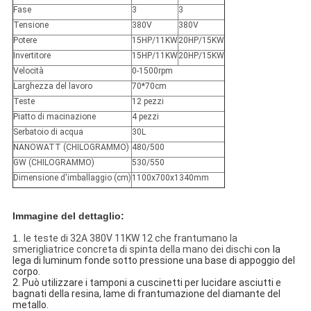
Fase
3
3
Tensione
380V
380V
Potere
15HP/11KW
20HP/15KW
Invertitore
15HP/11KW
20HP/15KW
Velocità
0-1500rpm
Larghezza del lavoro
70*70cm
Teste
12 pezzi
Piatto di macinazione
4 pezzi
Serbatoio di acqua
30L
NANOWATT (CHILOGRAMMO)
480/500
GW (CHILOGRAMMO)
530/550
Dimensione d'imballaggio (cm)
1100x700x1340mm
Immagine del dettaglio:
1.
le teste di 32A 380V 11KW 12 che frantumano la
smerigliatrice concreta di spinta della mano dei dischi
con
la 
lega di luminum fonde sotto pressione una base di appoggio del 
corpo.
2. Può utilizzare i tamponi a cuscinetti per lucidare asciutti e 
bagnati della resina, lame di frantumazione del diamante del 
metallo.