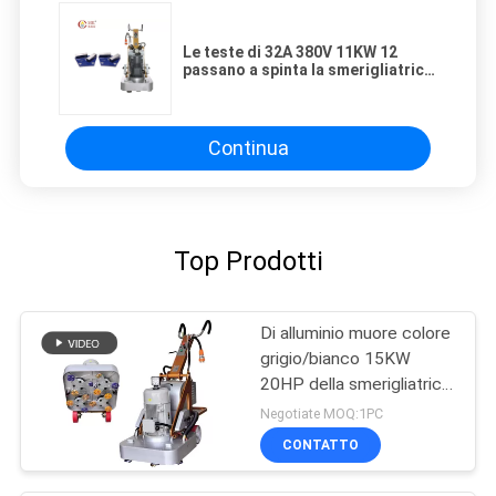
Le teste di 32A 380V 11KW 12
passano a spinta la smerigliatrice
concreta
Continua
Top Prodotti
Di alluminio muore colore
grigio/bianco 15KW
20HP della smerigliatrice
concreta del pavimento
Negotiate MOQ:1PC
della colata Z-750
CONTATTO