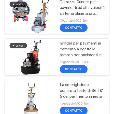
Terrazzo Grinder per
pavimenti ad alta velocità
sistema planetario a
camminata automatica
Negotiate MOQ:1pc
CONTATTO
Grinder per pavimenti in
cemento a controllo
remoto per pavimenti in
marmo di granito di
negotiable MOQ:1PC
Terrazzo
CONTATTO
La smerigliatrice
concreta teste di S6 28"
6 del pavimento innesta il
sistema
negotiable MOQ:1pc
CONTATTO