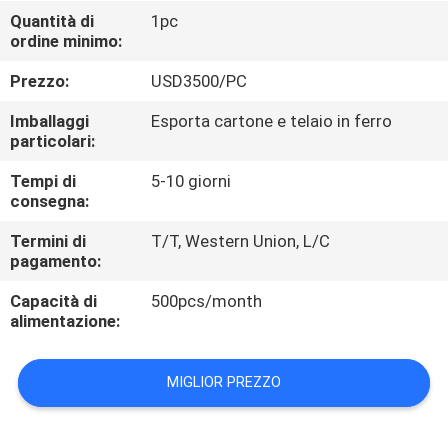
CONTROLLO
Quantità di
1pc
ordine minimo:
DI
QUALITÀ
Prezzo:
USD3500/PC
Imballaggi
Esporta cartone e telaio in ferro
CONTATTICI
particolari:
Tempi di
5-10 giorni
consegna:
NOTIZIE
Termini di
T/T, Western Union, L/C
pagamento:
MAPPA
Capacità di
500pcs/month
DEL
alimentazione:
SITO
MIGLIOR PREZZO
PRIVACY
POLICY