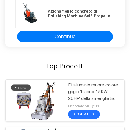
Azionamento concreto di
Polishing Machine Self-Propelled
della smerigliatrice del cemento
di 700x700mm
Continua
Top Prodotti
Di alluminio muore colore
grigio/bianco 15KW
20HP della smerigliatrice
concreta del pavimento
Negotiate MOQ:1PC
della colata Z-750
CONTATTO