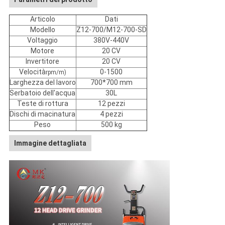
Articolo
Dati
Modello
Z12-700/M12-700-SD
Voltaggio
380V-440V
Motore
20 CV
Invertitore
20 CV
Velocità
0-1500
rpm/m)
Larghezza del lavoro
700*700 mm
Serbatoio dell'acqua
30L
Teste di rottura
12 pezzi
Dischi di macinatura
4 pezzi
Peso
500 kg
Immagine dettagliata