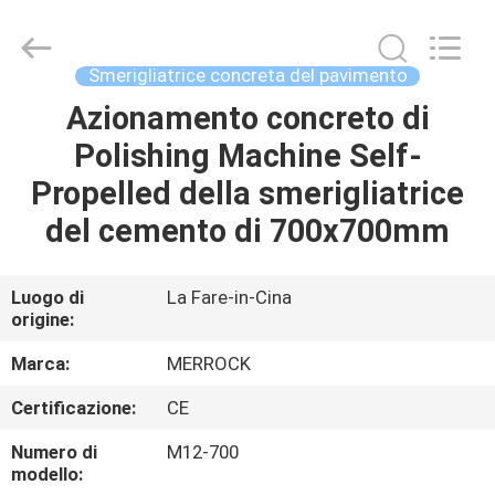
-
2025
Dongguan
Merrock
Industry
Smerigliatrice concreta del pavimento
Co.,Ltd.
All
Rights
Azionamento concreto di
CASA
Reserved.
Polishing Machine Self-
PRODOTTI
Propelled della smerigliatrice
del cemento di 700x700mm
CIRCA
NOI
Luogo di
La Fare-in-Cina
origine:
GIRO
Marca:
MERROCK
DELLA
Certificazione:
CE
FABBRICA
Numero di
M12-700
modello: